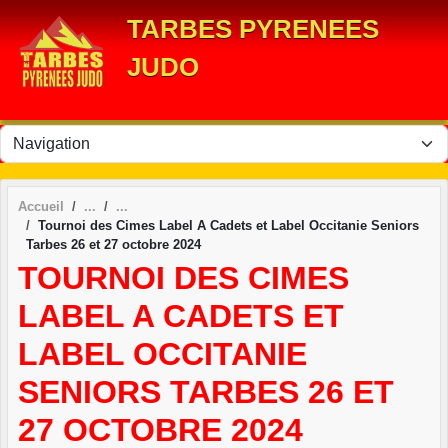
Panneau de gestion des cookies
TARBES PYRENEES
JUDO
Accueil
Tournoi des Cimes Label A Cadets et Label Occitanie Seniors
Tarbes 26 et 27 octobre 2024
TOURNOI DES CIMES
LABEL A CADETS ET
LABEL OCCITANIE
SENIORS TARBES 26 ET
27 OCTOBRE 2024