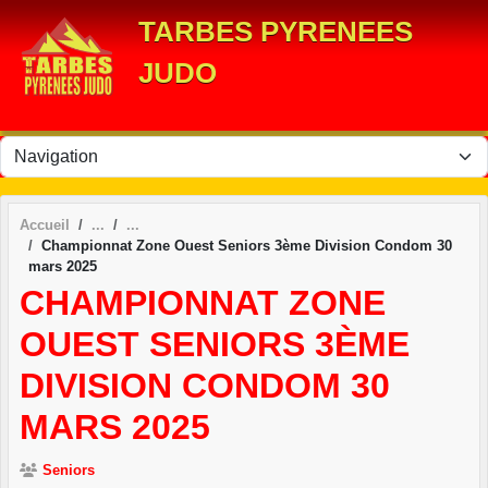
Panneau de gestion des cookies
TARBES PYRENEES
JUDO
Accueil
Championnat Zone Ouest Seniors 3ème Division Condom 30
mars 2025
CHAMPIONNAT ZONE
OUEST SENIORS 3ÈME
DIVISION CONDOM 30
MARS 2025
Seniors