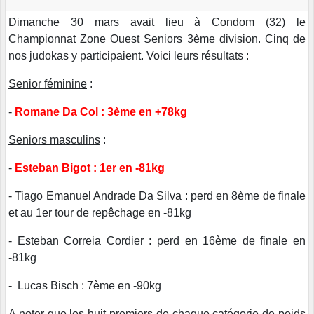
Dimanche 30 mars avait lieu à Condom (32) le
Championnat Zone Ouest Seniors 3ème division. Cinq de
nos judokas y participaient. Voici leurs résultats :
Senior féminine
:
-
Romane Da Col : 3ème en +78kg
Seniors masculins
:
-
Esteban Bigot : 1er en -81kg
- Tiago Emanuel Andrade Da Silva : perd en 8ème de finale
et au 1er tour de repêchage en -81kg
- Esteban Correia Cordier : perd en 16ème de finale en
-81kg
- Lucas Bisch : 7ème en -90kg
A noter que les huit premiers de chaque catégorie de poids