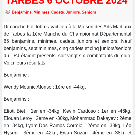
TARBES 6 OCTOBRE 2024
Benjamins
Minimes
Cadets
Juniors
Seniors
Dimanche 6 octobre avait lieu à la Maison des Arts Martiaux
de Tarbes la 1ère Manche du Championnat Départemental
65 benjamins, minimes, cadets, juniors et seniors. Neuf
benjamins, sept minimes, cinq cadets et cinq juniors/seniors
du TPJ étaient présents, soit vingt-six combattants du club.
Voici leurs résultats :
Benjamine
:
Wendy Mounic Afonso : 1ère en -44kg.
Benjamins
:
Eliott Biet : 1er en -34kg, Kevin Cardoso : 1er en -46kg,
Elouan Leroy : 2ème en -30kg, Mohammad Dakayev : 2ème
en -34kg, Lyam Dos Ramos Correia : 2ème en -38kg, Léo
Hyseni : 3ème en -42kg, Ewan Suzan : 4ème en -38kg et