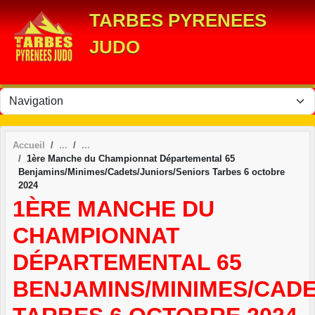
Panneau de gestion des cookies
TARBES PYRENEES
JUDO
Accueil
1ère Manche du Championnat Départemental 65
Benjamins/Minimes/Cadets/Juniors/Seniors Tarbes 6 octobre
2024
1ÈRE MANCHE DU
CHAMPIONNAT
DÉPARTEMENTAL 65
BENJAMINS/MINIMES/CADE