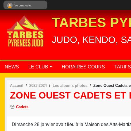
Panneau de gestion des cookies
Se connecter
TARBES PY
JUDO, KENDO, S
NEWS
LE CLUB
HORAIRES COURS
TARIFS
Accueil
2023-2024
Les albums photos
Zone Ouest Cadets et
ZONE OUEST CADETS ET 
Cadets
Dimanche 28 janvier avait lieu à la Maison des Arts-Martia