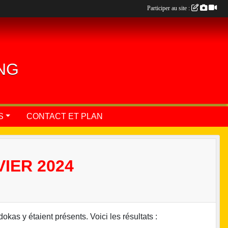
Participer au site :
ING
S
CONTACT ET PLAN
IER 2024
kas y étaient présents. Voici les résultats :