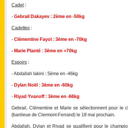
Cadet
:
-
Gebrail Dakayev : 2ème en -50kg
Cadettes
:
-
Clémentine Fayol : 3ème en -70kg
-
Marie Planté : 3ème en +70kg
Espoirs
:
- Abdallah Iakini : 5ème en -46kg
-
Dylan Noël : 3ème en -60kg
-
Riyad Yvanoff : 3ème en -66kg
Gebrail, Clémentine et Marie se sélectionnent pour le 
(banlieue de Clermont-Ferrand) le 18 mai prochain.
Abdallah, Dylan et Riyad se qualifient pour le champ