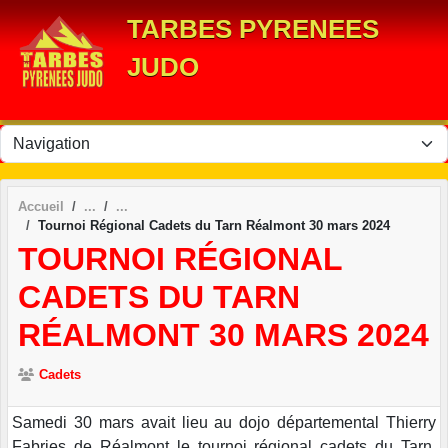
Panneau de gestion des cookies
TARBES PYRENEES
JUDO
Accueil
Tournoi Régional Cadets du Tarn Réalmont 30 mars 2024
TOURNOI RÉGIONAL
CADETS DU TARN
RÉALMONT 30 MARS 2024
Cadets
Samedi 30 mars avait lieu au dojo départemental Thierry
Fabries de Réalmont le tournoi régional cadets du Tarn.