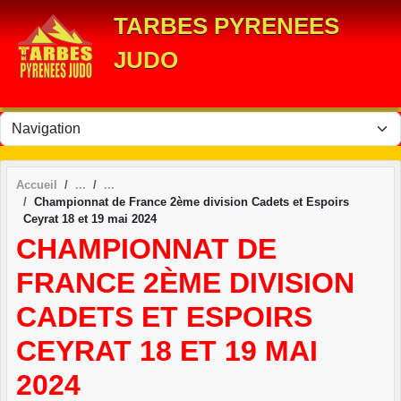
Panneau de gestion des cookies
TARBES PYRENEES
JUDO
Accueil
Championnat de France 2ème division Cadets et Espoirs
Ceyrat 18 et 19 mai 2024
CHAMPIONNAT DE
FRANCE 2ÈME DIVISION
CADETS ET ESPOIRS
CEYRAT 18 ET 19 MAI
2024