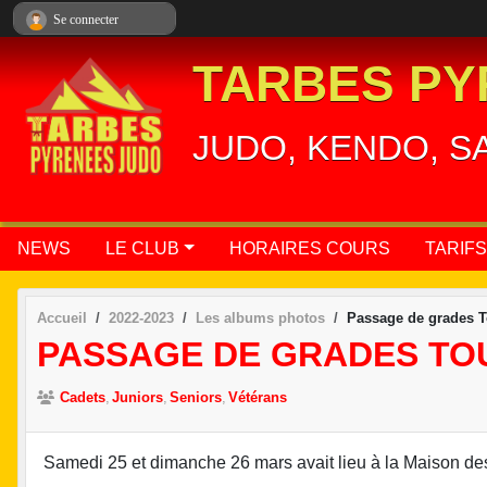
Panneau de gestion des cookies
Se connecter
TARBES PY
JUDO, KENDO, S
NEWS
LE CLUB
HORAIRES COURS
TARIFS
Accueil
2022-2023
Les albums photos
Passage de grades T
PASSAGE DE GRADES TOU
Cadets
Juniors
Seniors
Vétérans
Samedi 25 et dimanche 26 mars avait lieu à la Maison de