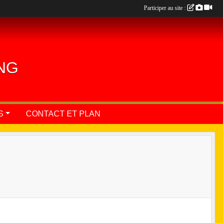
Participer au site :
ING
S
CONTACT ET PLAN