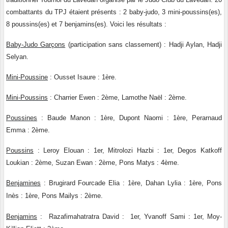
combattants du TPJ étaient présents : 2 baby-judo, 3 mini-poussins(es),
8 poussins(es) et 7 benjamins(es). Voici les résultats :
Baby-Judo Garçons
(participation sans classement) : Hadji Aylan, Hadji
Selyan.
Mini-Poussine
: Ousset Isaure : 1ère.
Mini-Poussins
: Charrier Ewen : 2ème, Lamothe Naël : 2ème.
Poussines
: Baude Manon : 1ère, Dupont Naomi : 1ère,
Perarnaud
Emma : 2ème.
Poussins
: Leroy Elouan : 1er, Mitrolozi Hazbi : 1er, Degos Katkoff
Loukian : 2ème, Suzan Ewan : 2ème, Pons Matys : 4ème.
Benjamines
:
Brugirard Fourcade Elia : 1ère, Dahan Lylia : 1ère, Pons
Inès : 1ère, Pons Mailys : 2ème.
Benjamins
: Razafimahatratra David : 1er, Yvanoff Sami : 1er, Moy-