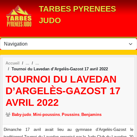
Panneau de gestion des cookies
TARBES PYRENEES
JUDO
Accueil
Tournoi du Lavedan d’Argelès-Gazost 17 avril 2022
TOURNOI DU LAVEDAN
D’ARGELÈS-GAZOST 17
AVRIL 2022
Baby-judo
Mini-poussins
Poussins
Benjamins
Dimanche 17 avril avait lieu au gymnase d’Argelès-Gazost le
traditionnel Tournoi du Lavedan organisé par le Judo Club du Lavedan. 20