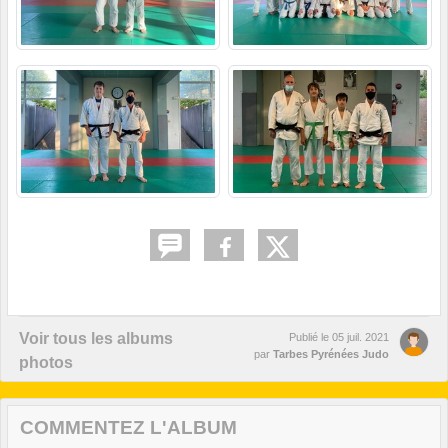
Voir tous les albums
Publié le
05 juil. 2021
par
Tarbes Pyrénées Judo
photos
COMMENTEZ L'ALBUM