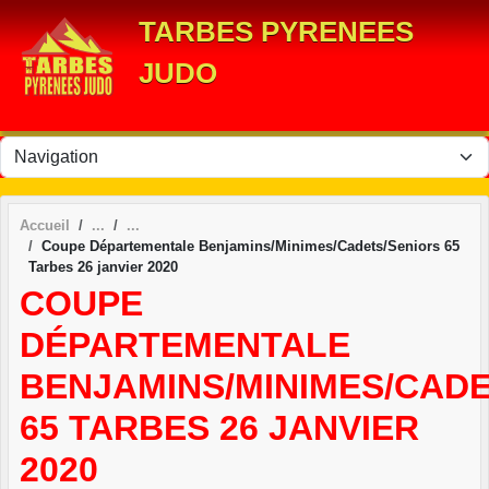
Panneau de gestion des cookies
TARBES PYRENEES
JUDO
Accueil
Coupe Départementale Benjamins/Minimes/Cadets/Seniors 65
Tarbes 26 janvier 2020
COUPE
DÉPARTEMENTALE
BENJAMINS/MINIMES/CAD
65 TARBES 26 JANVIER
2020