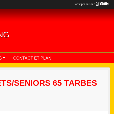
Participer au site :
ING
S
CONTACT ET PLAN
TS/SENIORS 65 TARBES