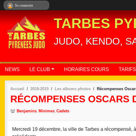
Panneau de gestion des cookies
Se connecter
TARBES PY
JUDO, KENDO, S
NEWS
LE CLUB
HORAIRES COURS
TARIFS
Accueil
2018-2019
Les albums photos
Récompenses Oscars
RÉCOMPENSES OSCARS D
Benjamins
Minimes
Cadets
Mercredi 19 décembre, la ville de Tarbes a récompensé, à 