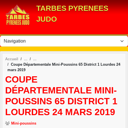
Panneau de gestion des cookies
TARBES PYRENEES
JUDO
Accueil
Coupe Départementale Mini-Poussins 65 District 1 Lourdes 24
mars 2019
COUPE
DÉPARTEMENTALE MINI-
POUSSINS 65 DISTRICT 1
LOURDES 24 MARS 2019
Mini-poussins