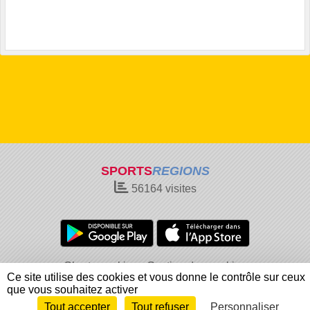
SPORTS
REGIONS
56164
visites
Charte cookies
Gestion des cookies
Ce site utilise des cookies et vous donne le contrôle sur ceux
Informations légales
Signaler un contenu inapproprié
que vous souhaitez activer
Tout accepter
Tout refuser
Personnaliser
Envie de participer ?
Connexion