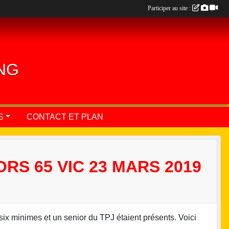
Participer au site :
ING
S
CONTACT ET PLAN
S 65 VIC 23 MARS 2019
ix minimes et un senior du TPJ étaient présents. Voici