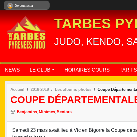
Panneau de gestion des cookies
Se connecter
TARBES PY
JUDO, KENDO, S
NEWS
LE CLUB
HORAIRES COURS
TARIFS
Accueil
2018-2019
Les albums photos
Coupe Départemental
COUPE DÉPARTEMENTALE 
Benjamins
Minimes
Seniors
Samedi 23 mars avait lieu à Vic en Bigorre la Coupe dépa