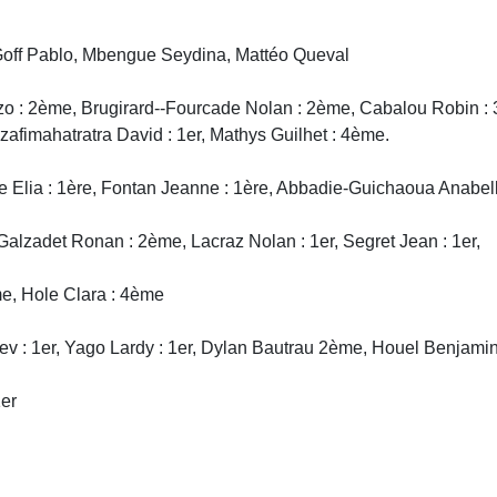
 Goff Pablo, Mbengue Seydina, Mattéo Queval
zo : 2ème, Brugirard--Fourcade Nolan : 2ème, Cabalou Robin : 
zafimahatratra David : 1er, Mathys Guilhet : 4ème.
de Elia : 1ère, Fontan Jeanne : 1ère, Abbadie-Guichaoua Anabel
alzadet Ronan : 2ème, Lacraz Nolan : 1er, Segret Jean : 1er,
e, Hole Clara : 4ème
yev : 1er, Yago Lardy : 1er, Dylan Bautrau 2ème, Houel Benjam
1er