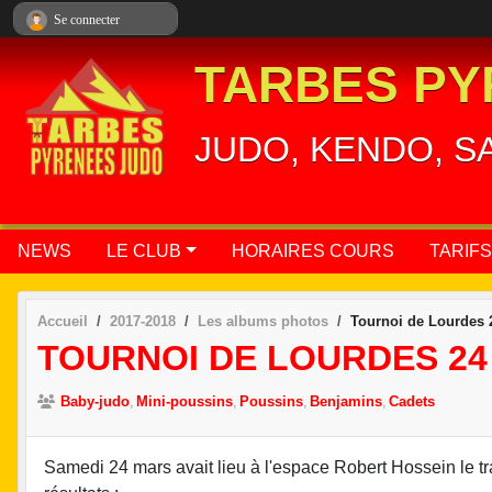
Panneau de gestion des cookies
Se connecter
TARBES PY
JUDO, KENDO, S
NEWS
LE CLUB
HORAIRES COURS
TARIFS
Accueil
2017-2018
Les albums photos
Tournoi de Lourdes 
TOURNOI DE LOURDES 24
Baby-judo
Mini-poussins
Poussins
Benjamins
Cadets
Samedi 24 mars avait lieu à l'espace Robert Hossein le tr