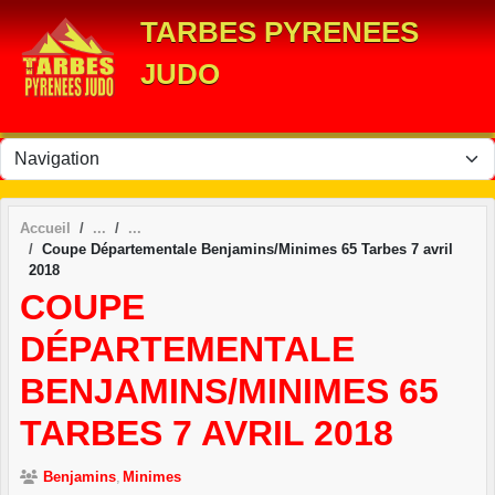
Panneau de gestion des cookies
TARBES PYRENEES
JUDO
Accueil
Coupe Départementale Benjamins/Minimes 65 Tarbes 7 avril
2018
COUPE
DÉPARTEMENTALE
BENJAMINS/MINIMES 65
TARBES 7 AVRIL 2018
Benjamins
Minimes