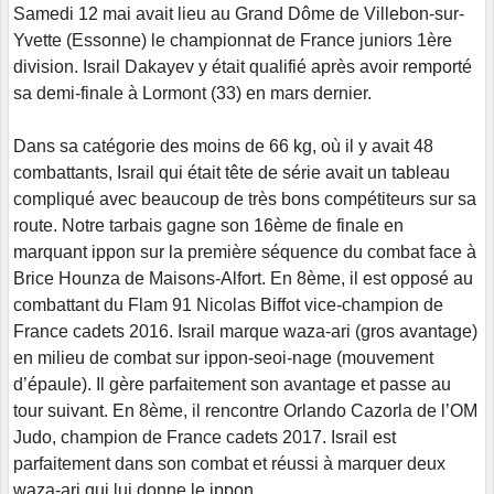
Samedi 12 mai avait lieu au Grand Dôme de Villebon-sur-
Yvette (Essonne) le championnat de France juniors 1ère
division. Israil Dakayev y était qualifié après avoir remporté
sa demi-finale à Lormont (33) en mars dernier.
Dans sa catégorie des moins de 66 kg, où il y avait 48
combattants, Israil qui était tête de série avait un tableau
compliqué avec beaucoup de très bons compétiteurs sur sa
route. Notre tarbais gagne son 16ème de finale en
marquant ippon sur la première séquence du combat face à
Brice Hounza de Maisons-Alfort. En 8ème, il est opposé au
combattant du Flam 91 Nicolas Biffot vice-champion de
France cadets 2016. Israil marque waza-ari (gros avantage)
en milieu de combat sur ippon-seoi-nage (mouvement
d’épaule). Il gère parfaitement son avantage et passe au
tour suivant. En 8ème, il rencontre Orlando Cazorla de l’OM
Judo, champion de France cadets 2017. Israil est
parfaitement dans son combat et réussi à marquer deux
waza-ari qui lui donne le ippon.