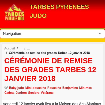
Panneau de gestion des cookies
TARBES PYRENEES
JUDO
Accueil
Cérémonie de remise des grades Tarbes 12 janvier 2018
CÉRÉMONIE DE REMISE
DES GRADES TARBES 12
JANVIER 2018
Baby-judo
Mini-poussins
Poussins
Benjamins
Minimes
Cadets
Juniors
Seniors
Vétérans
Vendredi 12 janvier avait lieu à la Maison des Arts-Martiaux