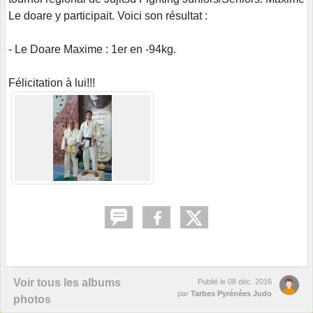
Le doare y participait. Voici son résultat :
- Le Doare Maxime : 1er en -94kg.
Félicitation à lui!!!
Voir tous les albums
Publié le
08 déc. 2016
par
Tarbes Pyrénées Judo
photos