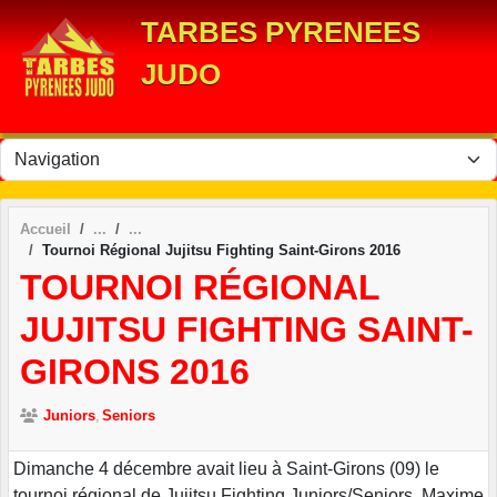
Panneau de gestion des cookies
TARBES PYRENEES
JUDO
Accueil
Tournoi Régional Jujitsu Fighting Saint-Girons 2016
TOURNOI RÉGIONAL
JUJITSU FIGHTING SAINT-
GIRONS 2016
Juniors
Seniors
Dimanche 4 décembre avait lieu à Saint-Girons (09) le
tournoi régional de Jujitsu Fighting Juniors/Seniors. Maxime