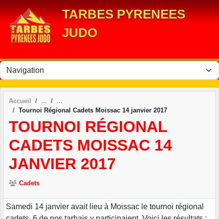
Panneau de gestion des cookies
TARBES PYRENEES
JUDO
Accueil
Tournoi Régional Cadets Moissac 14 janvier 2017
TOURNOI RÉGIONAL
CADETS MOISSAC 14
JANVIER 2017
Cadets
Samedi 14 janvier avait lieu à Moissac le tournoi régional
cadets. 6 de nos tarbais y participaient. Voici les résultats :