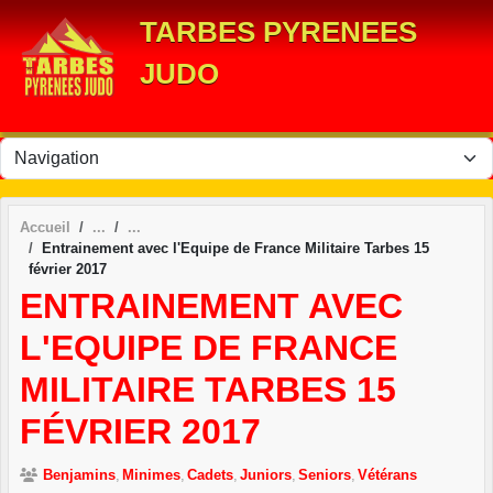
Panneau de gestion des cookies
TARBES PYRENEES
JUDO
Accueil
Entrainement avec l'Equipe de France Militaire Tarbes 15
février 2017
ENTRAINEMENT AVEC
L'EQUIPE DE FRANCE
MILITAIRE TARBES 15
FÉVRIER 2017
Benjamins
Minimes
Cadets
Juniors
Seniors
Vétérans