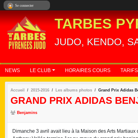
Panneau de gestion des cookies
Se connecter
TARBES PY
JUDO, KENDO, S
NEWS
LE CLUB
HORAIRES COURS
TARIFS
Accueil
2015-2016
Les albums photos
Grand Prix Adidas Be
GRAND PRIX ADIDAS BENJ
Benjamins
Dimanche 3 avril avait lieu à la Maison des Arts Martiaux d