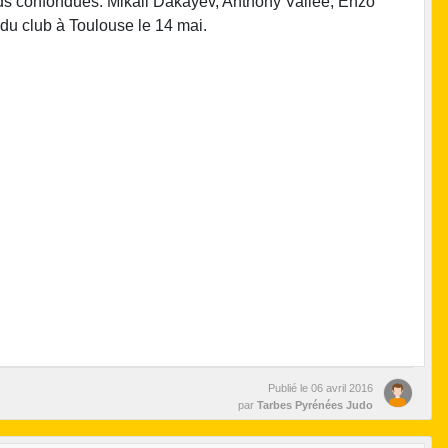
ids confondues. Mikail Dakayev, Anthony Vallée, Enzo
 du club à Toulouse le 14 mai.
Publié le
06 avril 2016
par
Tarbes Pyrénées Judo