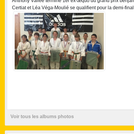
Anthony Vallée termine 1er ex-æquo du grand prix benjam
Certiat et Léa Véga-Moulié se qualifient pour la demi-fina
Voir tous les albums photos