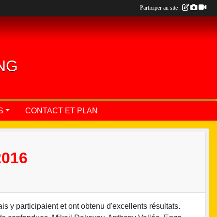
Participer au site :
ING
S
CONTACT ET PLAN
2016
 y participaient et ont obtenu d'excellents résultats.