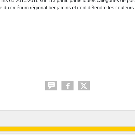
ins 65 2015/2016 sur 113 participants toutes catégories de po
le du critérium régional benjamins et iront défendre les couleurs