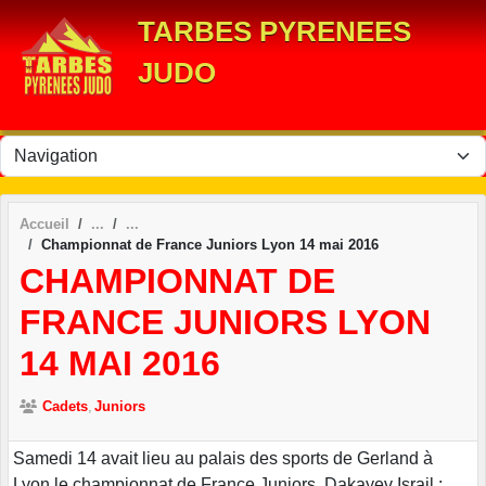
Panneau de gestion des cookies
TARBES PYRENEES
JUDO
Accueil
Championnat de France Juniors Lyon 14 mai 2016
CHAMPIONNAT DE
FRANCE JUNIORS LYON
14 MAI 2016
Cadets
Juniors
Samedi 14 avait lieu au palais des sports de Gerland à
Lyon le championnat de France Juniors. Dakayev Israil :