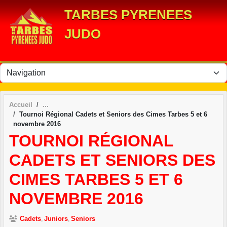
Panneau de gestion des cookies
TARBES PYRENEES
JUDO
Accueil
Tournoi Régional Cadets et Seniors des Cimes Tarbes 5 et 6
novembre 2016
TOURNOI RÉGIONAL
CADETS ET SENIORS DES
CIMES TARBES 5 ET 6
NOVEMBRE 2016
Cadets
Juniors
Seniors