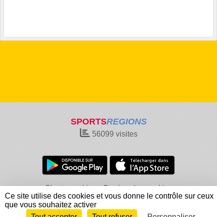
SPORTS
REGIONS
56099
visites
Charte cookies
Gestion des cookies
Ce site utilise des cookies et vous donne le contrôle sur ceux
Informations légales
Signaler un contenu inapproprié
que vous souhaitez activer
Tout accepter
Tout refuser
Personnaliser