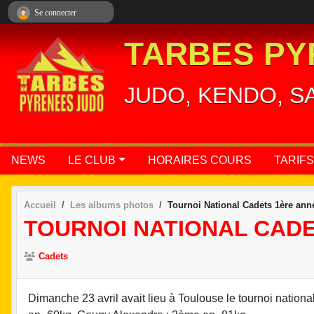
Panneau de gestion des cookies
Se connecter
TARBES PY
JUDO, KENDO, S
NEWS
LE CLUB
HORAIRES COURS
TARIFS
Accueil
Les albums photos
Tournoi National Cadets 1ère ann
TOURNOI NATIONAL CADE
Cadets
Dimanche 23 avril avait lieu à Toulouse le tournoi national