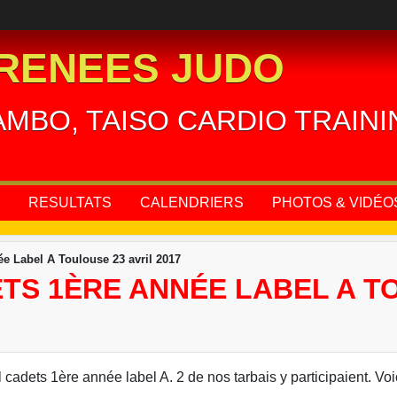
RENEES JUDO
AMBO, TAISO CARDIO TRAIN
RESULTATS
CALENDRIERS
PHOTOS & VIDÉO
ée Label A Toulouse 23 avril 2017
TS 1ÈRE ANNÉE LABEL A TO
 cadets 1ère année label A. 2 de nos tarbais y participaient. Voi