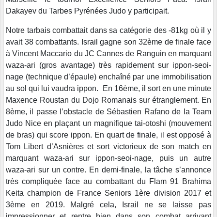
Dakayev du Tarbes Pyrénées Judo y participait.
Notre tarbais combattait dans sa catégorie des -81kg où il y
avait 38 combattants. Israil gagne son 32ème de finale face
à Vincent Maccario du JC Cannes de Ranguin en marquant
waza-ari (gros avantage) très rapidement sur ippon-seoi-
nage (technique d’épaule) enchaîné par une immobilisation
au sol qui lui vaudra ippon. En 16ème, il sort en une minute
Maxence Roustan du Dojo Romanais sur étranglement. En
8ème, il passe l’obstacle de Sébastien Rafano de la Team
Judo Nice en plaçant un magnifique tai-otoshi (mouvement
de bras) qui score ippon. En quart de finale, il est opposé à
Tom Libert d’Asnières et sort victorieux de son match en
marquant waza-ari sur ippon-seoi-nage, puis un autre
waza-ari sur un contre. En demi-finale, la tâche s’annonce
très compliquée face au combattant du Flam 91 Brahima
Keita champion de France Seniors 1ère division 2017 et
3ème en 2019. Malgré cela, Israil ne se laisse pas
impressionner et rentre bien dans son combat arrivant