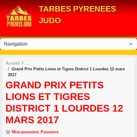
Panneau de gestion des cookies
TARBES PYRENEES
JUDO
Accueil
Grand Prix Petits Lions et Tigres District 1 Lourdes 12 mars
2017
GRAND PRIX PETITS
LIONS ET TIGRES
DISTRICT 1 LOURDES 12
MARS 2017
Mini-poussins
Poussins