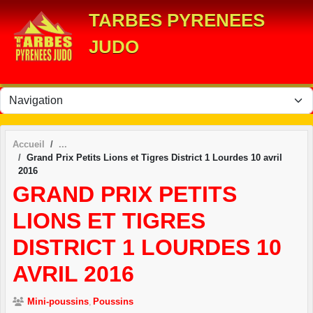
Panneau de gestion des cookies
TARBES PYRENEES
JUDO
Accueil
Grand Prix Petits Lions et Tigres District 1 Lourdes 10 avril
2016
GRAND PRIX PETITS
LIONS ET TIGRES
DISTRICT 1 LOURDES 10
AVRIL 2016
Mini-poussins
Poussins