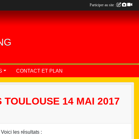
Participer au site :
ING
S
CONTACT ET PLAN
 TOULOUSE 14 MAI 2017
oici les résultats :