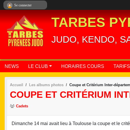
Panneau de gestion des cookies
Se connecter
TARBES PY
JUDO, KENDO, S
NEWS
LE CLUB
HORAIRES COURS
TARIFS
Accueil
Les albums photos
Coupe et Critérium Inter-départe
COUPE ET CRITÉRIUM IN
Cadets
Dimanche 14 mai avait lieu à Toulouse la coupe et le critér