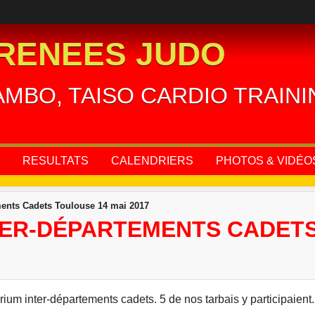
RENEES JUDO
AMBO, TAISO CARDIO TRAIN
RESULTATS
CALENDRIERS
PHOTOS & VIDÉO
ments Cadets Toulouse 14 mai 2017
TER-DÉPARTEMENTS CADETS
ium inter-départements cadets. 5 de nos tarbais y participaient. V