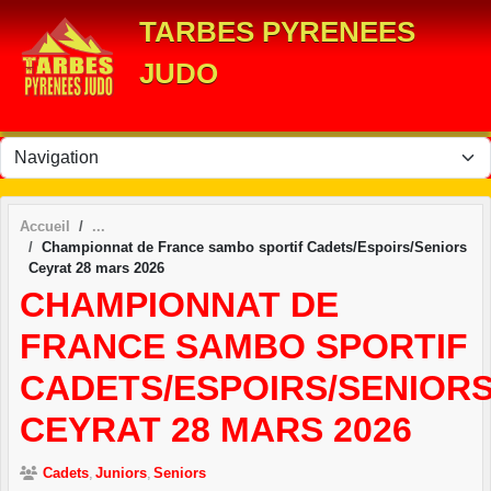
Panneau de gestion des cookies
TARBES PYRENEES
JUDO
Accueil
Championnat de France sambo sportif Cadets/Espoirs/Seniors
Ceyrat 28 mars 2026
CHAMPIONNAT DE
FRANCE SAMBO SPORTIF
CADETS/ESPOIRS/SENIOR
CEYRAT 28 MARS 2026
Cadets
Juniors
Seniors