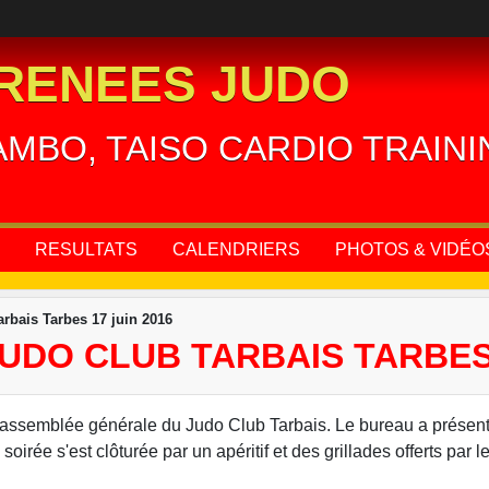
RENEES JUDO
AMBO, TAISO CARDIO TRAIN
RESULTATS
CALENDRIERS
PHOTOS & VIDÉO
rbais Tarbes 17 juin 2016
DO CLUB TARBAIS TARBES 
 l'assemblée générale du Judo Club Tarbais. Le bureau a présen
oirée s'est clôturée par un apéritif et des grillades offerts par le