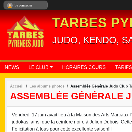
Panneau de gestion des cookies
Se connecter
TARBES PY
JUDO, KENDO, S
NEWS
LE CLUB
HORAIRES COURS
TARIFS
Accueil
Les albums photos
Assemblée Générale Judo Club Ta
ASSEMBLÉE GÉNÉRALE JU
Vendredi 17 juin avait lieu à la Maison des Arts Martiaux
judokas, ainsi que la ceinture noire à Julien Dubois. Cette s
Félicitation à tous pour cette excellente saison!!!