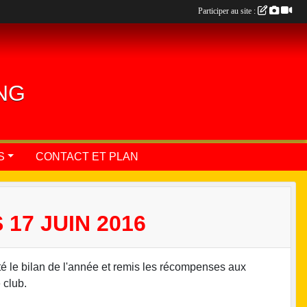
Participer au site :
ING
S
CONTACT ET PLAN
17 JUIN 2016
té le bilan de l'année et remis les récompenses aux
 club.