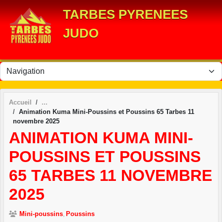
Panneau de gestion des cookies
TARBES PYRENEES
JUDO
Accueil
Animation Kuma Mini-Poussins et Poussins 65 Tarbes 11
novembre 2025
ANIMATION KUMA MINI-
POUSSINS ET POUSSINS
65 TARBES 11 NOVEMBRE
2025
Mini-poussins
Poussins