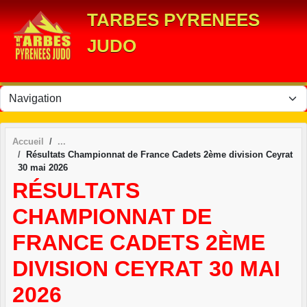
Panneau de gestion des cookies
TARBES PYRENEES
JUDO
Accueil
Résultats Championnat de France Cadets 2ème division Ceyrat
30 mai 2026
RÉSULTATS
CHAMPIONNAT DE
FRANCE CADETS 2ÈME
DIVISION CEYRAT 30 MAI
2026